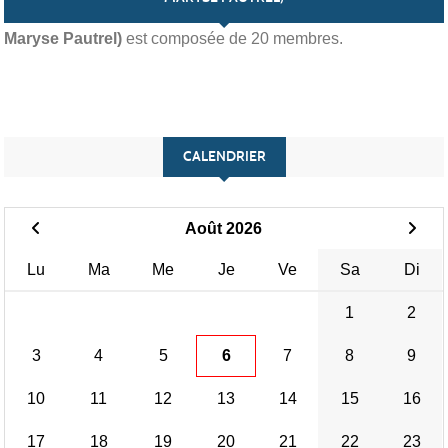
L'équipe
Yoga postural - Tous niveaux (mardi 18h30-20h /
Maryse Pautrel)
est composée de 20 membres.
CALENDRIER
Août 2026
Lu
Ma
Me
Je
Ve
Sa
Di
1
2
3
4
5
6
7
8
9
10
11
12
13
14
15
16
17
18
19
20
21
22
23