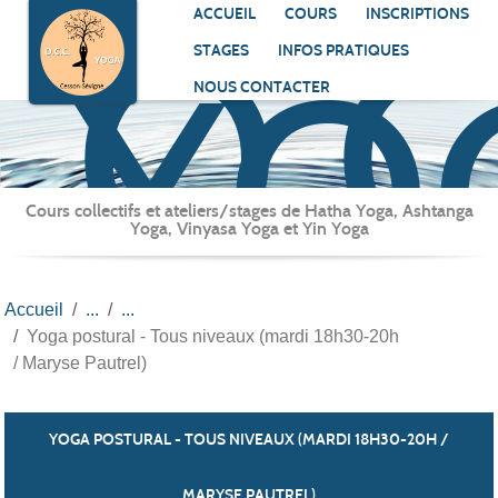
O.C
Panneau de gestion des cookies
ACCUEIL
COURS
INSCRIPTIONS
YO
STAGES
INFOS PRATIQUES
NOUS CONTACTER
Cours collectifs et ateliers/stages de Hatha Yoga, Ashtanga
Yoga, Vinyasa Yoga et Yin Yoga
Accueil
Yoga postural - Tous niveaux (mardi 18h30-20h
/ Maryse Pautrel)
YOGA POSTURAL - TOUS NIVEAUX (MARDI 18H30-20H /
MARYSE PAUTREL)