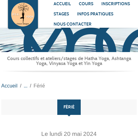
O.C
Panneau de gestion des cookies
ACCUEIL
COURS
INSCRIPTIONS
YO
STAGES
INFOS PRATIQUES
NOUS CONTACTER
Cours collectifs et ateliers/stages de Hatha Yoga, Ashtanga
Yoga, Vinyasa Yoga et Yin Yoga
Accueil
Férié
FÉRIÉ
Le
lundi
20
mai
2024